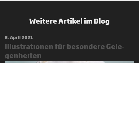
Weitere Artikel im Blog
8. April 2021
Il­lus­tra­tio­nen für be­son­de­re Ge­le­
gen­hei­ten